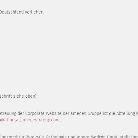
 Deutschland verliehen.
schrift siehe oben)
Betreuung der Corporate Website der amedes Gruppe ist die Abteilung 
kation(at)amedes-group.com
onsmedizin, Zytologie, Pathologie und Innere Medizin GmbH stellt Ihn