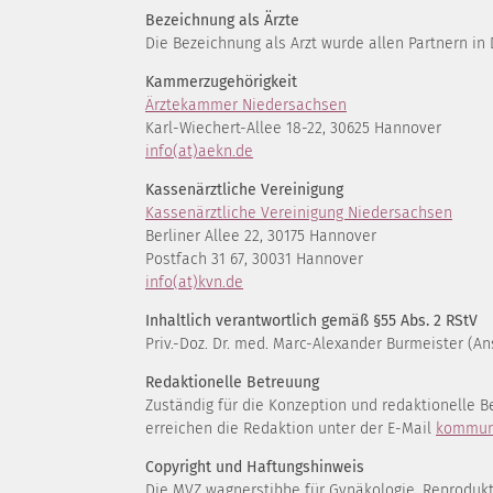
Bezeichnung als Ärzte
Die Bezeichnung als Arzt wurde allen Partnern in
Kammerzugehörigkeit
Ärztekammer Niedersachsen
Karl-Wiechert-Allee 18-22, 30625 Hannover
info(at)aekn.de
Kassenärztliche Vereinigung
Kassenärztliche Vereinigung Niedersachsen
Berliner Allee 22, 30175 Hannover
Postfach 31 67, 30031 Hannover
info(at)kvn.de
Inhaltlich verantwortlich gemäß §55 Abs. 2 RStV
Priv.-Doz. Dr. med. Marc-Alexander Burmeister (An
Redaktionelle Betreuung
Zuständig für die Konzeption und redaktionelle 
erreichen die Redaktion unter der E-Mail
kommuni
Copyright und Haftungshinweis
Die MVZ wagnerstibbe für Gynäkologie, Reprodukti