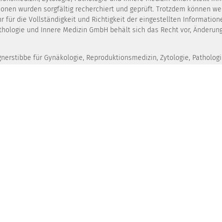
tionen wurden sorgfältig recherchiert und geprüft. Trotzdem können we
 für die Vollständigkeit und Richtigkeit der eingestellten Informati
athologie und Innere Medizin GmbH behält sich das Recht vor, Änderun
agnerstibbe für Gynäkologie, Reproduktionsmedizin, Zytologie, Patholo
ommen werden. Für den Inhalt solcher Seiten Dritter sowie deren einwa
lich geschützt. Die Vervielfältigung von Informationen oder Daten, in
gen Zustimmung der MVZ wagnerstibbe für Gynäkologie, Reproduktionsme
e abgebildeten Fotografien/Bilder sind die direkt oben rechts in den 
ist die amedes Gruppe Urheberin dieses Fotos.
 der verschiedenen Geschäftsbereiche der amedes Gruppe. Die Aufnah