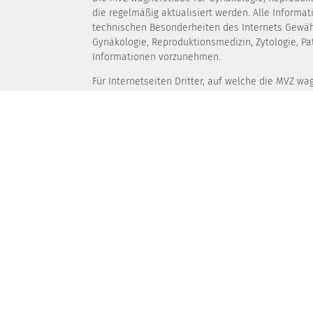
die regelmäßig aktualisiert werden. Alle Informa
technischen Besonderheiten des Internets Gewähr
Gynäkologie, Reproduktionsmedizin, Zytologie, P
Informationen vorzunehmen.
Für Internetseiten Dritter, auf welche die MVZ w
verweist, kann keine Haftung oder Garantie übern
verantwortlich.
Inhalt und Struktur der Website sind urheberrecht
Bildmaterial, bedarf der ausdrücklichen vorheri
GmbH.
Programmierung & Hosting
screencode GmbH
https://www.screencode.at
Bildnachweis
Fotografien/Bilder: Urheber der auf dieser Websit
Foto keinen solchen Urhebervermerk aufweisen, 
Die zuletzt genannten Fotos zeigen Mitarbeiter
Gruppe entstanden.