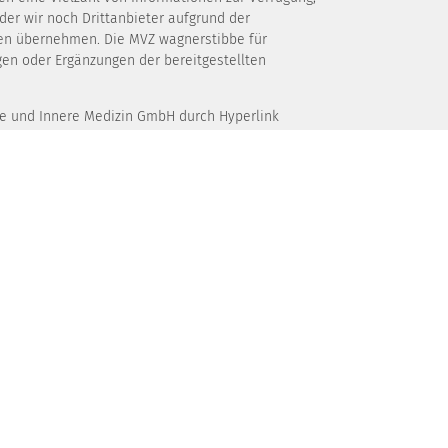
der wir noch Drittanbieter aufgrund der
onen übernehmen. Die MVZ wagnerstibbe für
gen oder Ergänzungen der bereitgestellten
gie und Innere Medizin GmbH durch Hyperlink
ndfreien Betrieb ist der jeweilige Betreiber
sbesondere von Texten, Textteilen oder
dizin, Zytologie, Pathologie und Innere Medizin
jeweiligen Fotos genannten Personen. Sollte ein
men sind in den Räumlichkeiten der amedes